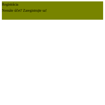
Registrácia
Nemáte účet? Zaregistrujte sa!
Zaregistrujte si konto