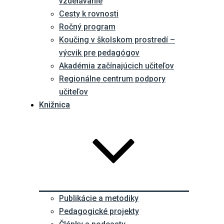
vzdelávanie
Cesty k rovnosti
Ročný program
Koučing v školskom prostredí –
výcvik pre pedagógov
Akadémia začínajúcich učiteľov
Regionálne centrum podpory
učiteľov
Knižnica
Publikácie a metodiky
Pedagogické projekty