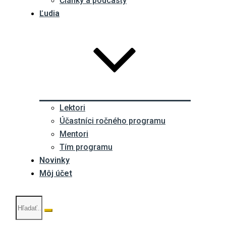
Články a podcasty
Ľudia
Lektori
Účastníci ročného programu
Mentori
Tím programu
Novinky
Môj účet