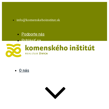
Facebook
Instagram
Youtube
info@komenskehoinstitut.sk
Podporte nás
Prihlásiť sa
O nás